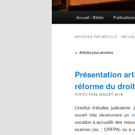
Menu principal
Accueil / Billets
Publications
Aller au contenu principal
Aller au contenu secondaire
ARCHIVES PAR MOT-CLÉ :
OBLIGA
Navigation des articles
←
Articles plus anciens
Présentation arti
réforme du droit
POSTED ON
22 JUILLET 2016
L’institut d’études judiciair
ouvert très récemment un
n
vocation à accueillir des ress
examen (ex. : CRFPA) ou à un