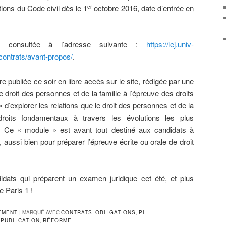
tions du Code civil dès le 1
octobre 2016, date d’entrée en
er
re consultée à l’adresse suivante :
https://iej.univ-
contrats/avant-propos/
.
e publiée ce soir en libre accès sur le site, rédigée par une
 droit des personnes et de la famille à l’épreuve des droits
« d’explorer les relations que le droit des personnes et de la
 droits fondamentaux à travers les évolutions les plus
». Ce « module » est avant tout destiné aux candidats à
ussi bien pour préparer l’épreuve écrite ou orale de droit
dats qui préparent un examen juridique cet été, et plus
e Paris 1 !
EMENT
|
MARQUÉ AVEC
CONTRATS
,
OBLIGATIONS
,
PL
,
PUBLICATION
,
RÉFORME