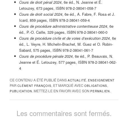
Cours de droit pénal 2024
, 6e éd., N. Jeanne et É.
Letouzey, 673 pages, ISBN 978-2-38041-058-7
Cours de droit social 2024
, 6e éd., A. Fabre, F. Rosa et J.
Icard, 859 pages, ISBN 978-2-38041-059-4
Cours de procédure administrative contentieuse 2024
, 6e
éd., P.-O. Caille, 329 pages, ISBN 978-2-38041-060-0
Cours de procédure civile et de voies d’exécution 2024
, 6e
éd., L. Veyre, H. Michelin-Brachet, M. Guez et O. Robin-
Sabard, 575 pages, ISBN 978-2-38041-061-7
Cours de procédure pénale 2024
, 6e éd., P. Beauvais, N.
Jeanne et É. Letouzey, 577 pages, ISBN 978-2-38041-062-
4
CE CONTENU A ÉTÉ PUBLIÉ DANS
,
ACTUALITÉ
ENSEIGNEMENT
PAR
, ET MARQUÉ AVEC
,
CLÉMENT FRANÇOIS
OBLIGATIONS
. METTEZ-LE EN FAVORI AVEC SON
.
PUBLICATION
PERMALIEN
Les commentaires sont fermés.