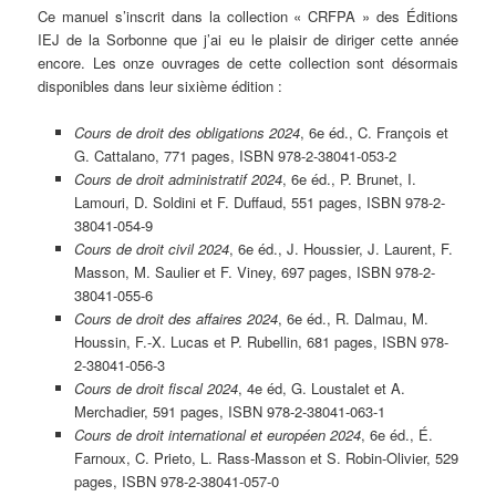
Ce manuel s’inscrit dans la collection « CRFPA » des Éditions
IEJ de la Sorbonne que j’ai eu le plaisir de diriger cette année
encore. Les onze ouvrages de cette collection sont désormais
disponibles dans leur sixième édition :
Cours de droit des obligations 2024
, 6e éd., C. François et
G. Cattalano, 771 pages, ISBN 978-2-38041-053-2
Cours de droit administratif 2024
, 6e éd., P. Brunet, I.
Lamouri, D. Soldini et F. Duffaud, 551 pages, ISBN 978-2-
38041-054-9
Cours de droit civil 2024
, 6e éd., J. Houssier, J. Laurent, F.
Masson, M. Saulier et F. Viney, 697 pages, ISBN 978-2-
38041-055-6
Cours de droit des affaires 2024
, 6e éd., R. Dalmau, M.
Houssin, F.-X. Lucas et P. Rubellin, 681 pages, ISBN 978-
2-38041-056-3
Cours de droit fiscal 2024
, 4e éd, G. Loustalet et A.
Merchadier, 591 pages, ISBN 978-2-38041-063-1
Cours de droit international et européen 2024
, 6e éd., É.
Farnoux, C. Prieto, L. Rass-Masson et S. Robin-Olivier, 529
pages, ISBN 978-2-38041-057-0