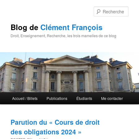
Rech
Blog de
Clément François
Droit, Enseignement, Recherche, les trois mamelles de ce blog
Menu principal
Accueil / Billets
Publications
Étudiants
Me contacter
Aller au contenu principal
Aller au contenu secondaire
Parution du « Cours de droit
des obligations 2024 »