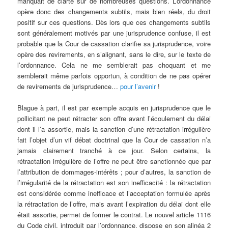
manquait de clarté sur de nombreuses questions. L’ordonnance
opère donc des changements subtils, mais bien réels, du droit
positif sur ces questions. Dès lors que ces changements subtils
sont généralement motivés par une jurisprudence confuse, il est
probable que la Cour de cassation clarifie sa jurisprudence, voire
opère des revirements, en s’alignant, sans le dire, sur le texte de
l’ordonnance. Cela ne me semblerait pas choquant et me
semblerait même parfois opportun, à condition de ne pas opérer
de revirements de jurisprudence…
pour l’avenir
!
Blague à part, il est par exemple acquis en jurisprudence que le
pollicitant ne peut rétracter son offre avant l’écoulement du délai
dont il l’a assortie, mais la sanction d’une rétractation irrégulière
fait l’objet d’un vif débat doctrinal que la Cour de cassation n’a
jamais clairement tranché à ce jour. Selon certains, la
rétractation irrégulière de l’offre ne peut être sanctionnée que par
l’attribution de dommages-intérêts ; pour d’autres, la sanction de
l’irrégularité de la rétractation est son inefficacité : la rétractation
est considérée comme inefficace et l’acceptation formulée après
la rétractation de l’offre, mais avant l’expiration du délai dont elle
était assortie, permet de former le contrat. Le nouvel article 1116
du Code civil, introduit par l’ordonnance, dispose en son alinéa 2