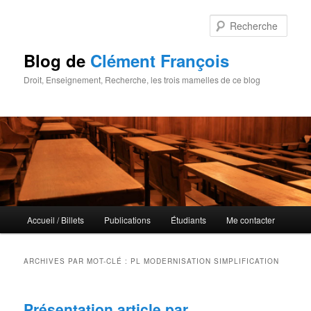
Rech
Blog de
Clément François
Droit, Enseignement, Recherche, les trois mamelles de ce blog
Menu principal
Accueil / Billets
Publications
Étudiants
Me contacter
Aller au contenu principal
Aller au contenu secondaire
ARCHIVES PAR MOT-CLÉ :
PL MODERNISATION SIMPLIFICATION
Présentation article par