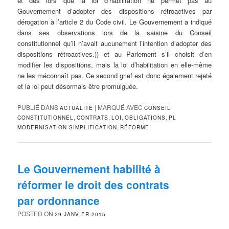
et dès lors que la loi d’habilitation ne permet pas au
Gouvernement d’adopter des dispositions rétroactives par
dérogation à l’article 2 du Code civil. Le Gouvernement a indiqué
dans ses observations lors de la saisine du Conseil
constitutionnel qu’il n’avait aucunement l’intention d’adopter des
dispositions rétroactives.)) et au Parlement s’il choisit d’en
modifier les dispositions, mais la loi d’habilitation en elle-même
ne les méconnaît pas. Ce second grief est donc également rejeté
et la loi peut désormais être promulguée.
PUBLIÉ DANS
|
MARQUÉ AVEC
ACTUALITÉ
CONSEIL
,
,
,
,
CONSTITUTIONNEL
CONTRATS
LOI
OBLIGATIONS
PL
,
MODERNISATION SIMPLIFICATION
RÉFORME
Le Gouvernement habilité à
réformer le droit des contrats
par ordonnance
POSTED ON
29 JANVIER 2015