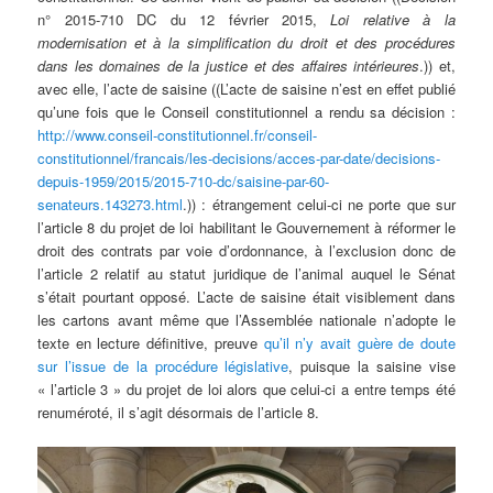
n° 2015-710 DC du 12 février 2015,
Loi relative à la
modernisation et à la simplification du droit et des procédures
dans les domaines de la justice et des affaires intérieures
.)) et,
avec elle, l’acte de saisine ((L’acte de saisine n’est en effet publié
qu’une fois que le Conseil constitutionnel a rendu sa décision :
http://www.conseil-constitutionnel.fr/conseil-
constitutionnel/francais/les-decisions/acces-par-date/decisions-
depuis-1959/2015/2015-710-dc/saisine-par-60-
senateurs.143273.html
.)) : étrangement celui-ci ne porte que sur
l’article 8 du projet de loi habilitant le Gouvernement à réformer le
droit des contrats par voie d’ordonnance, à l’exclusion donc de
l’article 2 relatif au statut juridique de l’animal auquel le Sénat
s’était pourtant opposé. L’acte de saisine était visiblement dans
les cartons avant même que l’Assemblée nationale n’adopte le
texte en lecture définitive, preuve
qu’il n’y avait guère de doute
sur l’issue de la procédure législative
, puisque la saisine vise
« l’article 3 » du projet de loi alors que celui-ci a entre temps été
renuméroté, il s’agit désormais de l’article 8.