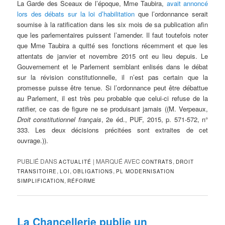
La Garde des Sceaux de l’époque, Mme Taubira,
avait annoncé
lors des débats sur la loi d’habilitation
que l’ordonnance serait
soumise à la ratification dans les six mois de sa publication afin
que les parlementaires puissent l’amender. Il faut toutefois noter
que Mme Taubira a quitté ses fonctions récemment et que les
attentats de janvier et novembre 2015 ont eu lieu depuis. Le
Gouvernement et le Parlement semblant enlisés dans le débat
sur la révision constitutionnelle, il n’est pas certain que la
promesse puisse être tenue. Si l’ordonnance peut être débattue
au Parlement, il est très peu probable que celui-ci refuse de la
ratifier, ce cas de figure ne se produisant jamais ((M. Verpeaux,
Droit constitutionnel français
, 2e éd., PUF, 2015, p. 571-572, n°
333. Les deux décisions précitées sont extraites de cet
ouvrage.)).
PUBLIÉ DANS
|
MARQUÉ AVEC
,
ACTUALITÉ
CONTRATS
DROIT
,
,
,
TRANSITOIRE
LOI
OBLIGATIONS
PL MODERNISATION
,
SIMPLIFICATION
RÉFORME
La Chancellerie publie un