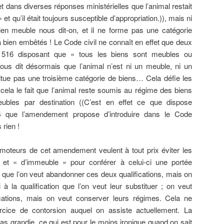
t dans diverses réponses ministérielles que l’animal restait
et qu’il était toujours susceptible d’appropriation.)), mais ni
ien meuble nous dit-on, et il ne forme pas une catégorie
 bien embêtés ! Le Code civil ne connaît en effet que deux
cle 516 disposant que « tous les biens sont meubles ou
ous dit désormais que l’animal n’est ni un meuble, ni un
itue pas une troisième catégorie de biens… Cela défie les
à cela le fait que l’animal reste soumis au régime des biens
bles par destination ((C’est en effet ce que dispose
14 que l’amendement propose d’introduire dans le Code
 rien !
romoteurs de cet amendement veulent à tout prix éviter les
 et « d’immeuble » pour conférer à celui-ci une portée
que l’on veut abandonner ces deux qualifications, mais on
à la qualification que l’on veut leur substituer ; on veut
cations, mais on veut conserver leurs régimes. Cela ne
rcice de contorsion auquel on assiste actuellement. La
 pas grandie, ce qui est pour le moins ironique quand on sait