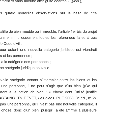
airement et sans aucune ambiguïté écartée » ((
Ibid.
)).
r quatre nouvelles observations sur la base de ces
alifié de bien meuble ou immeuble, l’article 1er bis du projet
pprimer minutieusement toutes les références faites à ces
e Code civil ;
our autant une nouvelle catégorie juridique qui viendrait
ns et les personnes ;
 à la catégorie des personnes ;
ne catégorie juridique nouvelle.
velle catégorie venant s’intercaler entre les biens et les
s une personne, il ne peut s’agir que d’un bien ((Ce qui
ment à la notion de bien : « chose dont l’utilité justifie
I-CASTAING, Th. REVET,
Les biens
, PUF, 2008, 3e éd., n° 2).
pas une personne, qu’il n’est pas une nouvelle catégorie, il
chose, donc d’un bien, puisqu’il a été affirmé à plusieurs