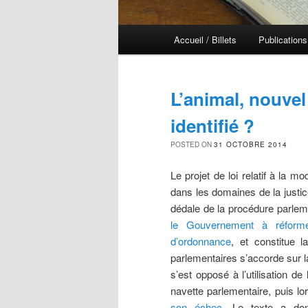
Menu principal
Accueil / Billets
Publications
Aller au contenu principal
Aller au contenu secondaire
L’animal, nouvel
identifié ?
POSTED ON
31 OCTOBRE 2014
Le projet de loi relatif à la m
dans les domaines de la justic
dédale de la procédure parle
le Gouvernement à réformer
d’ordonnance
, et constitue 
parlementaires s’accorde sur la
s’est opposé à l’utilisation 
navette parlementaire, puis l
son échec
. Le texte a don