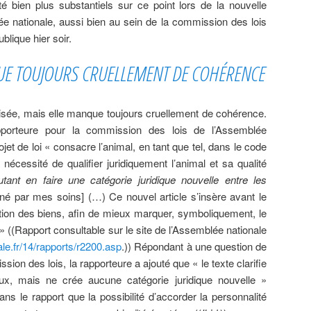
é bien plus substantiels sur ce point lors de la nouvelle
ée nationale, aussi bien au sein de la commission des lois
lique hier soir.
QUE TOUJOURS CRUELLEMENT DE COHÉRENCE
écisée, mais elle manque toujours cruellement de cohérence.
porteure pour la commission des lois de l’Assemblée
projet de loi « consacre l’animal, en tant que tel, dans le code
a nécessité de qualifier juridiquement l’animal et sa qualité
tant en faire une catégorie juridique nouvelle entre les
né par mes soins] (…) Ce nouvel article s’insère avant le
tinction des biens, afin de mieux marquer, symboliquement, le
 » ((Rapport consultable sur le site de l’Assemblée nationale
le.fr/14/rapports/r2200.asp
.)) Répondant à une question de
on des lois, la rapporteure a ajouté que « le texte clarifie
aux, mais ne crée aucune catégorie juridique nouvelle »
 dans le rapport que la possibilité d’accorder la personnalité