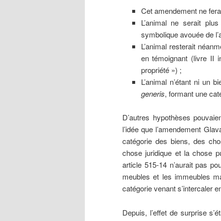
Cet amendement ne ferait
L’animal ne serait plu
symbolique avouée de l
L’animal resterait néanmo
en témoignant (livre II 
propriété ») ;
L’animal n’étant ni un b
generis
, formant une caté
D’autres hypothèses pouvaie
l’idée que l’amendement Glavan
catégorie des biens, des cho
chose juridique et la chose 
article 515-14 n’aurait pas po
meubles et les immeubles mai
catégorie venant s’intercaler e
Depuis, l’effet de surprise s