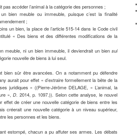
 pas accéder l’animal à la catégorie des personnes ;
s un bien meuble ou immeuble, puisque c’est la finalité
’amendement ;
ins un bien, la place de l’article 515-14 dans le Code civil
intitulé « Des biens et des différentes modifications de la
ien meuble, ni un bien immeuble, il deviendrait un bien
sui
gorie nouvelle de biens à lui seul.
nt bien sûr être avancées. On a notamment pu défendre
y aurait pour effet « d’extraire formellement la bête de la
ses juridiques » ((Pierre-Jérôme DELAGE, « L’animal, la
pure »,
D
. 2014, p. 1097.)). Selon cette analyse, le nouvel
ur effet de créer une nouvelle catégorie de biens entre les
s créerait une nouvelle catégorie à un niveau supérieur,
ntre les personnes et les biens.
’étant estompé, chacun a pu affuter ses armes. Les débats