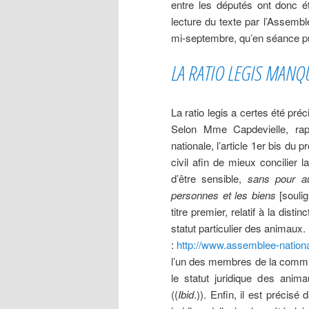
entre les députés ont donc ét
lecture du texte par l’Assembl
mi-septembre, qu’en séance pub
LA RATIO LEGIS MAN
La ratio legis a certes été pr
Selon Mme Capdevielle, rap
nationale, l’article 1er bis du 
civil afin de mieux concilier l
d’être sensible,
sans pour au
personnes et les biens
[soulig
titre premier, relatif à la dis
statut particulier des animaux.
:
http://www.assemblee-nationa
l’un des membres de la commissi
le statut juridique des anim
((
Ibid
.)). Enfin, il est précisé