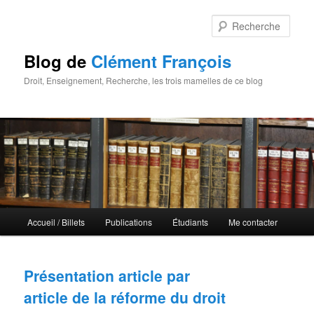
Rech
Blog de
Clément François
Droit, Enseignement, Recherche, les trois mamelles de ce blog
Menu principal
Accueil / Billets
Publications
Étudiants
Me contacter
Aller au contenu principal
Aller au contenu secondaire
Présentation article par
article de la réforme du droit