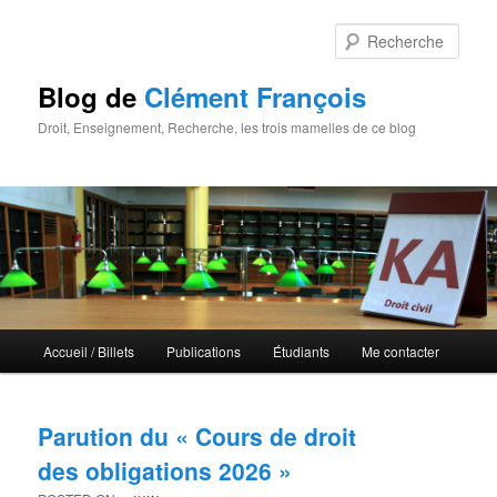
Rech
Blog de
Clément François
Droit, Enseignement, Recherche, les trois mamelles de ce blog
Menu principal
Accueil / Billets
Publications
Étudiants
Me contacter
Aller au contenu principal
Aller au contenu secondaire
Parution du « Cours de droit
des obligations 2026 »