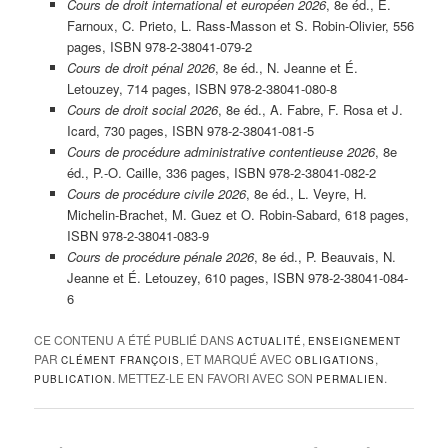
Cours de droit international et européen 2026
, 8e éd., É.
Farnoux, C. Prieto, L. Rass-Masson et S. Robin-Olivier, 556
pages, ISBN 978-2-38041-079-2
Cours de droit pénal 2026
, 8e éd., N. Jeanne et É.
Letouzey, 714 pages, ISBN 978-2-38041-080-8
Cours de droit social 2026
, 8e éd., A. Fabre, F. Rosa et J.
Icard, 730 pages, ISBN 978-2-38041-081-5
Cours de procédure administrative contentieuse 2026
, 8e
éd., P.-O. Caille, 336 pages, ISBN 978-2-38041-082-2
Cours de procédure civile 2026
, 8e éd., L. Veyre, H.
Michelin-Brachet, M. Guez et O. Robin-Sabard, 618 pages,
ISBN 978-2-38041-083-9
Cours de procédure pénale 2026
, 8e éd., P. Beauvais, N.
Jeanne et É. Letouzey, 610 pages, ISBN 978-2-38041-084-
6
CE CONTENU A ÉTÉ PUBLIÉ DANS
,
ACTUALITÉ
ENSEIGNEMENT
PAR
, ET MARQUÉ AVEC
,
CLÉMENT FRANÇOIS
OBLIGATIONS
. METTEZ-LE EN FAVORI AVEC SON
.
PUBLICATION
PERMALIEN