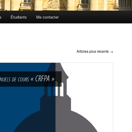
s
Étudiants
Me contacter
Articles plus récents
→
anuels de cours « CRFPA »