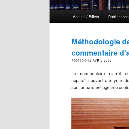
Menu principal
Accueil / Billets
Publications
Aller au contenu principal
Aller au contenu secondaire
Méthodologie de
commentaire d’a
POSTED ON
2 AVRIL 2012
Le commentaire d’arrêt e
apparaît souvent aux yeux de 
son formalisme jugé trop contr