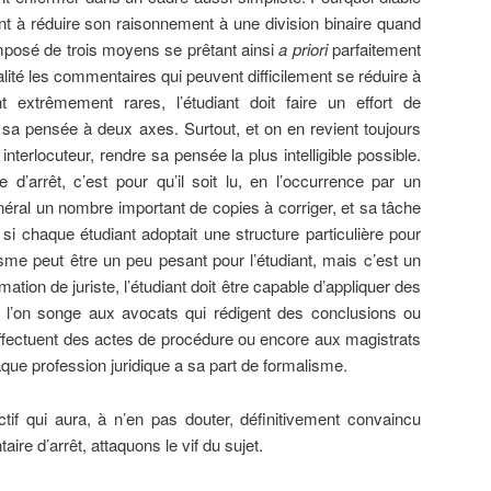
nt à réduire son raisonnement à une division binaire quand
omposé de trois moyens se prêtant ainsi
a priori
parfaitement
éalité les commentaires qui peuvent difficilement se réduire à
 extrêmement rares, l’étudiant doit faire un effort de
 sa pensée à deux axes. Surtout, et on en revient toujours
nterlocuteur, rendre sa pensée la plus intelligible possible.
 d’arrêt, c’est pour qu’il soit lu, en l’occurrence par un
néral un nombre important de copies à corriger, et sa tâche
i chaque étudiant adoptait une structure particulière pour
sme peut être un peu pesant pour l’étudiant, mais c’est un
mation de juriste, l’étudiant doit être capable d’appliquer des
e l’on songe aux avocats qui rédigent des conclusions ou
ffectuent des actes de procédure ou encore aux magistrats
aque profession juridique a sa part de formalisme.
tif qui aura, à n’en pas douter, définitivement convaincu
taire d’arrêt, attaquons le vif du sujet.