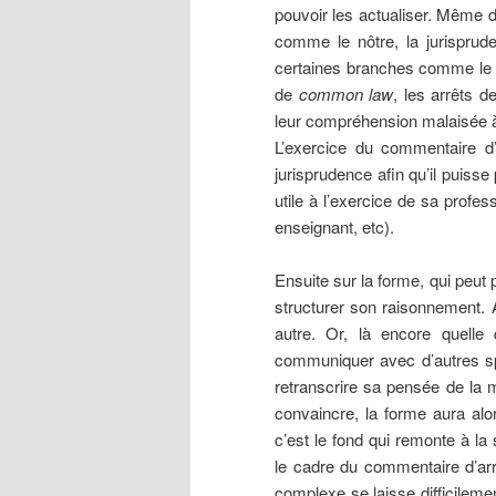
pouvoir les actualiser. Même
comme le nôtre, la jurispru
certaines branches comme le dr
de
common law
, les arrêts d
leur compréhension malaisée à
L’exercice du commentaire d’
jurisprudence afin qu’il puisse 
utile à l’exercice de sa profess
enseignant, etc).
Ensuite sur la forme, qui peut p
structurer son raisonnement. 
autre. Or, là encore quelle 
communiquer avec d’autres spé
retranscrire sa pensée de la ma
convaincre, la forme aura alo
c’est le fond qui remonte à la
le cadre du commentaire d’arrê
complexe se laisse difficileme