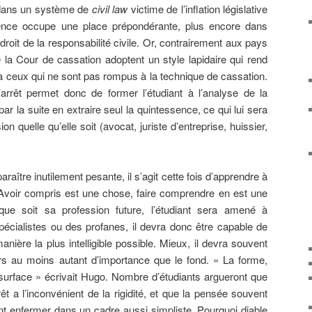
 dans un système de
civil law
victime de l’inflation législative
dence occupe une place prépondérante, plus encore dans
oit de la responsabilité civile. Or, contrairement aux pays
e la Cour de cassation adoptent un style lapidaire qui rend
 ceux qui ne sont pas rompus à la technique de cassation.
arrêt permet donc de former l’étudiant à l’analyse de la
par la suite en extraire seul la quintessence, ce qui lui sera
ion quelle qu’elle soit (avocat, juriste d’entreprise, huissier,
araître inutilement pesante, il s’agit cette fois d’apprendre à
Avoir compris est une chose, faire comprendre en est une
que soit sa profession future, l’étudiant sera amené à
cialistes ou des profanes, il devra donc être capable de
nière la plus intelligible possible. Mieux, il devra souvent
rs au moins autant d’importance que le fond. « La forme,
 surface » écrivait Hugo. Nombre d’étudiants argueront que
t a l’inconvénient de la rigidité, et que la pensée souvent
nt enfermer dans un cadre aussi simpliste. Pourquoi diable