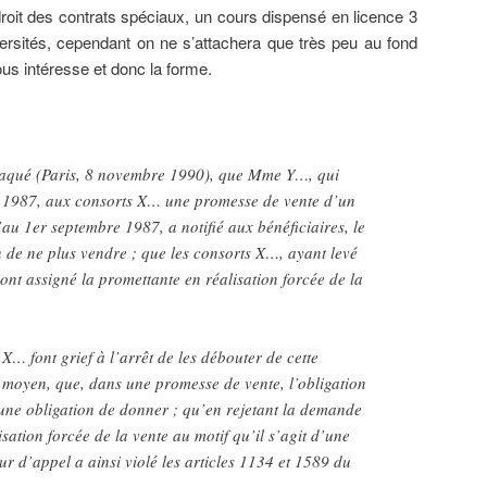
roit des contrats spéciaux, un cours dispensé en licence 3
ersités, cependant on ne s’attachera que très peu au fond
nous intéresse et donc la forme.
attaqué (Paris, 8 novembre 1990), que Mme Y…, qui
ai 1987, aux consorts X… une promesse de vente d’un
au 1er septembre 1987, a notifié aux bénéficiaires, le
 de ne plus vendre ; que les consorts X…, ayant levé
 ont assigné la promettante en réalisation forcée de la
X… font grief à l’arrêt de les débouter de cette
 moyen, que, dans une promesse de vente, l’obligation
une obligation de donner ; qu’en rejetant la demande
isation forcée de la vente au motif qu’il s’agit d’une
our d’appel a ainsi violé les articles 1134 et 1589 du