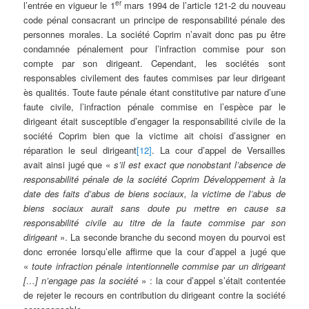
er
l’entrée en vigueur le 1
mars 1994 de l’article 121-2 du nouveau
code pénal consacrant un principe de responsabilité pénale des
personnes morales. La société Coprim n’avait donc pas pu être
condamnée pénalement pour l’infraction commise pour son
compte par son dirigeant. Cependant, les sociétés sont
responsables civilement des fautes commises par leur dirigeant
ès qualités. Toute faute pénale étant constitutive par nature d’une
faute civile, l’infraction pénale commise en l’espèce par le
dirigeant était susceptible d’engager la responsabilité civile de la
société Coprim bien que la victime ait choisi d’assigner en
réparation le seul dirigeant
[12]
. La cour d’appel de Versailles
avait ainsi jugé que «
s’il est exact que nonobstant l’absence de
responsabilité pénale de la société Coprim Développement à la
date des faits d’abus de biens sociaux, la victime de l’abus de
biens sociaux aurait sans doute pu mettre en cause sa
responsabilité civile au titre de la faute commise par son
dirigeant
». La seconde branche du second moyen du pourvoi est
donc erronée lorsqu’elle affirme que la cour d’appel a jugé que
«
toute infraction pénale intentionnelle commise par un dirigeant
[…] n’engage pas la société
» : la cour d’appel s’était contentée
de rejeter le recours en contribution du dirigeant contre la société