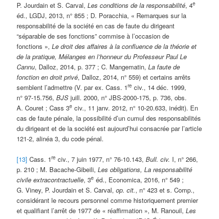
e
P. Jourdain et S. Carval,
Les conditions de la responsabilité
, 4
éd., LGDJ, 2013, n° 855 ; D. Poracchia, « Remarques sur la
responsabilité de la société en cas de faute du dirigeant
“séparable de ses fonctions” commise à l’occasion de
fonctions »,
Le droit des affaires à la confluence de la théorie et
de la pratique, Mélanges en l’honneur du Professeur Paul Le
Cannu
, Dalloz, 2014, p. 377 ; C. Mangematin,
La faute de
fonction en droit privé
, Dalloz, 2014, n° 559) et certains arrêts
re
semblent l’admettre (V. par ex. Cass. 1
civ., 14 déc. 1999,
n° 97-15.756,
BJS
juill. 2000, n° JBS-2000-175, p. 736, obs.
e
A. Couret ; Cass 3
civ., 11 janv. 2012, n° 10-20.633, inédit). En
cas de faute pénale, la possibilité d’un cumul des responsabilités
du dirigeant et de la société est aujourd’hui consacrée par l’article
121-2, alinéa 3, du code pénal.
re
[13]
Cass. 1
civ., 7 juin 1977, n° 76-10.143,
Bull. civ.
I, n° 266,
p. 210 ; M. Bacache-Gibeili,
Les obligations, La responsabilité
e
civile extracontractuelle
, 3
éd., Economica, 2016, n° 549 ;
G. Viney, P. Jourdain et S. Carval,
op. cit.
, n° 423 et s. Comp.,
considérant le recours personnel comme historiquement premier
et qualifiant l’arrêt de 1977 de « réaffirmation », M. Ranouil,
Les