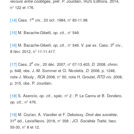
recours entre coobligés
, préf. P. Jourdain, IRJS Éditions, 2014,
n° 122 et 176.
re
[14]
Cass. 1
civ., 23 oct. 1984, n° 83-11.98.
[15]
M. Bacache-Gibeili,
op. cit.
, n° 549.
e
[16]
M. Bacache-Gibeili,
op. cit.
, n° 549. V. par ex. Cass. 3
civ.,
8 févr. 2012, n° 11-11.417.
e
[17]
Cass. 2
civ., 20 déc. 2007, n° 07-13.403,
D.
2008, chron.
p. 648, obs. J.-M. Sommer et Cl. Nicoletis,
D.
2008, p. 1248,
note J. Mouly ,
RCA
2008, n° 50, note H. Groutel,
RTD civ.
2008,
p. 315, obs. P. Jourdain.
[18]
S. Asencio,
op. cit.
, spéc. n° 2 ; P. Le Cannu et B. Dondero,
op. cit.
, n° 476.
[19]
M. Cozian, A. Viandier et F. Deboissy,
Droit des sociétés
,
e
31
éd., LexisNexis, 2018, n° 358 ;
JCl. Sociétés Traité
, fasc.
55-30, n° 8 et 12.