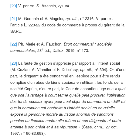
[20]
V. par ex. S. Asencio,
op. cit.
[21]
M. Germain et V. Magnier,
op. cit.
, n° 2316. V. par ex.
l’article L. 223-22 du code de commerce à propos du gérant de la
SARL.
[22]
Ph. Merle et A. Fauchon,
Droit commercial : sociétés
e
commerciales
, 23
éd., Dalloz, 2019, n° 173.
[23]
La faute de gestion s’apprécie par rapport à l’intérêt social
(M. Cozian, A. Viandier et F. Deboissy,
op. cit.
, n° 394). Or, d’une
part, le dirigeant a été condamné en l’espèce pour s’être rendu
complice d’un abus de biens sociaux en utilisant les fonds de la
société Coprim, d’autre part, la Cour de cassation juge que «
quel
que soit l’avantage à court terme qu’elle peut procurer, l’utilisation
des fonds sociaux ayant pour seul objet de commettre un délit tel
que la corruption est contraire à l’intérêt social en ce qu’elle
expose la personne morale au risque anormal de sanctions
pénales ou fiscales contre elle-même et ses dirigeants et porte
atteinte à son crédit et à sa réputation
» (Cass. crim., 27 oct.
1997, n° 96-83.698).