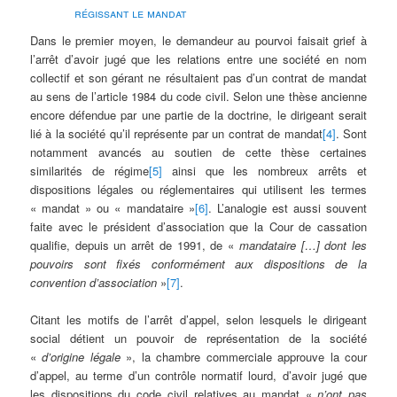
régissant le mandat
Dans le premier moyen, le demandeur au pourvoi faisait grief à
l’arrêt d’avoir jugé que les relations entre une société en nom
collectif et son gérant ne résultaient pas d’un contrat de mandat
au sens de l’article 1984 du code civil. Selon une thèse ancienne
encore défendue par une partie de la doctrine, le dirigeant serait
lié à la société qu’il représente par un contrat de mandat
[4]
. Sont
notamment avancés au soutien de cette thèse certaines
similarités de régime
[5]
ainsi que les nombreux arrêts et
dispositions légales ou réglementaires qui utilisent les termes
« mandat » ou « mandataire »
[6]
. L’analogie est aussi souvent
faite avec le président d’association que la Cour de cassation
qualifie, depuis un arrêt de 1991, de «
mandataire […] dont les
pouvoirs sont fixés conformément aux dispositions de la
convention d’association
»
[7]
.
Citant les motifs de l’arrêt d’appel, selon lesquels le dirigeant
social détient un pouvoir de représentation de la société
«
d’origine légale
», la chambre commerciale approuve la cour
d’appel, au terme d’un contrôle normatif lourd, d’avoir jugé que
les dispositions du code civil relatives au mandat «
n’ont pas