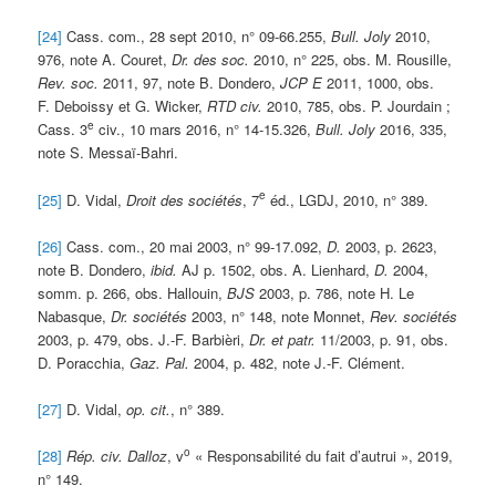
[24]
Cass. com., 28 sept 2010, n° 09-66.255,
Bull.
Joly
2010,
976, note A. Couret,
Dr. des soc.
2010, n° 225, obs. M. Rousille,
Rev. soc.
2011, 97, note B. Dondero,
JCP E
2011, 1000, obs.
F. Deboissy et G. Wicker,
RTD civ.
2010, 785, obs. P. Jourdain ;
e
Cass. 3
civ., 10 mars 2016, n° 14-15.326,
Bull. Joly
2016, 335,
note S. Messaï-Bahri.
e
[25]
D. Vidal,
Droit des sociétés
, 7
éd., LGDJ, 2010, n° 389.
[26]
Cass. com., 20 mai 2003, n° 99-17.092,
D.
2003, p. 2623,
note B. Dondero,
ibid.
AJ p. 1502, obs. A. Lienhard,
D.
2004,
somm. p. 266, obs. Hallouin,
BJS
2003, p. 786, note H. Le
Nabasque,
Dr. sociétés
2003, n° 148, note Monnet,
Rev. sociétés
2003, p. 479, obs. J.-F. Barbièri,
Dr. et patr.
11/2003, p. 91, obs.
D. Poracchia,
Gaz. Pal.
2004, p. 482, note J.-F. Clément.
[27]
D. Vidal,
op. cit.
, n° 389.
o
[28]
Rép. civ. Dalloz
, v
« Responsabilité du fait d’autrui », 2019,
n° 149.