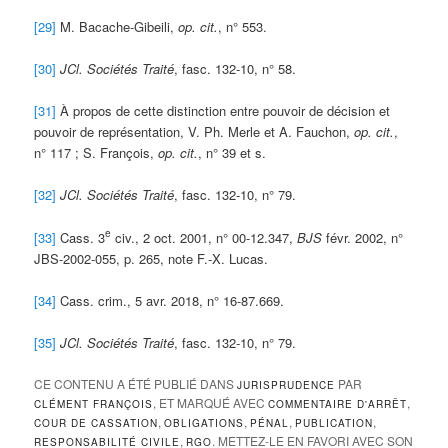
[29]
M. Bacache-Gibeili,
op. cit.
, n° 553.
[30]
JCl. Sociétés Traité
, fasc. 132-10, n° 58.
[31]
À propos de cette distinction entre pouvoir de décision et
pouvoir de représentation, V. Ph. Merle et A. Fauchon,
op. cit.
,
n° 117 ; S. François,
op. cit.
, n° 39 et s.
[32]
JCl. Sociétés Traité
, fasc. 132-10, n° 79.
e
[33]
Cass. 3
civ., 2 oct. 2001, n° 00-12.347,
BJS
févr. 2002, n°
JBS-2002-055, p. 265, note F.-X. Lucas.
[34]
Cass. crim., 5 avr. 2018, n° 16-87.669.
[35]
JCl. Sociétés Traité
, fasc. 132-10, n° 79.
CE CONTENU A ÉTÉ PUBLIÉ DANS
PAR
JURISPRUDENCE
, ET MARQUÉ AVEC
,
CLÉMENT FRANÇOIS
COMMENTAIRE D'ARRÊT
,
,
,
,
COUR DE CASSATION
OBLIGATIONS
PÉNAL
PUBLICATION
,
. METTEZ-LE EN FAVORI AVEC SON
RESPONSABILITÉ CIVILE
RGO