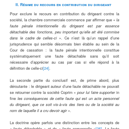
II. Régime du recours en contribution du dirigeant
Pour exclure le recours en contribution du dirigeant contre la
société, la chambre commerciale commence par affirmer que «
la
faute pénale intentionnelle du dirigeant est par essence
détachable des fonctions, peu important qu’elle ait été commise
dans le cadre de celles-ci
». Ce n’est là qu’un rappel d’une
jurisprudence qui semble désormais bien établie au sein de la
Cour de cassation : la faute pénale intentionnelle constitue
systématiquement une faute détachable sans qu’il soit
nécessaire d’apprécier au cas par cas si elle répond à la
définition de celle-ci
[24]
.
La seconde partie du conclusif est, de prime abord, plus
déroutante : le dirigeant auteur d’une faute détachable ne pouvait
se retourner contre la société Coprim «
pour lui faire supporter
in
fine
les conséquences de cette faute qui est un acte personnel
du dirigeant, que ce soit vis-à-vis des tiers ou de la société au
nom de laquelle il a cru devoir agir
».
La doctrine opère parfois une distinction entre les concepts de
« faute détachable » et de « faute personnelle »
[25]
. La faute