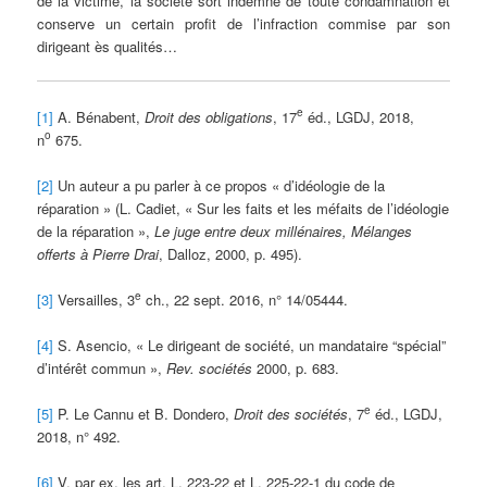
de la victime, la société sort indemne de toute condamnation et
conserve un certain profit de l’infraction commise par son
dirigeant ès qualités…
e
[1]
A. Bénabent,
Droit des obligations
, 17
éd., LGDJ, 2018,
o
n
675.
[2]
Un auteur a pu parler à ce propos « d’idéologie de la
réparation » (L. Cadiet, « Sur les faits et les méfaits de l’idéologie
de la réparation »,
Le juge entre deux millénaires, Mélanges
offerts à Pierre Drai
, Dalloz, 2000, p. 495).
e
[3]
Versailles, 3
ch., 22 sept. 2016, n° 14/05444.
[4]
S. Asencio, « Le dirigeant de société, un mandataire “spécial”
d’intérêt commun »,
Rev. sociétés
2000, p. 683.
e
[5]
P. Le Cannu et B. Dondero,
Droit des sociétés
, 7
éd., LGDJ,
2018, n° 492.
[6]
V. par ex. les art. L. 223-22 et L. 225-22-1 du code de