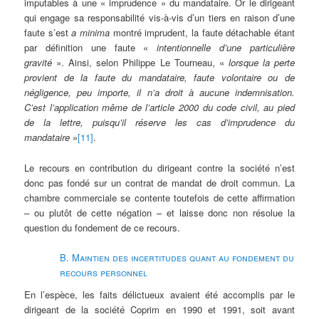
imputables à une « imprudence » du mandataire. Or le dirigeant
qui engage sa responsabilité vis-à-vis d’un tiers en raison d’une
faute s’est
a minima
montré imprudent, la faute détachable étant
par définition une faute «
intentionnelle d’une particulière
gravité
». Ainsi, selon Philippe Le Tourneau, «
lorsque la perte
provient de la faute du mandataire, faute volontaire ou de
négligence, peu importe, il n’a droit à aucune indemnisation.
C’est l’application même de l’article 2000 du code civil, au pied
de la lettre, puisqu’il réserve les cas d’imprudence du
mandataire
»
[11]
.
Le recours en contribution du dirigeant contre la société n’est
donc pas fondé sur un contrat de mandat de droit commun. La
chambre commerciale se contente toutefois de cette affirmation
– ou plutôt de cette négation – et laisse donc non résolue la
question du fondement de ce recours.
B. Maintien des incertitudes quant au fondement du
recours personnel
En l’espèce, les faits délictueux avaient été accomplis par le
dirigeant de la société Coprim en 1990 et 1991, soit avant