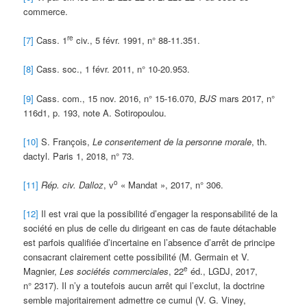
commerce.
re
[7]
Cass. 1
civ., 5 févr. 1991, n° 88-11.351.
[8]
Cass. soc., 1 févr. 2011, n° 10-20.953.
[9]
Cass. com., 15 nov. 2016, n° 15-16.070,
BJS
mars 2017, n°
116d1, p. 193, note A. Sotiropoulou.
[10]
S. François,
Le consentement de la personne morale
, th.
dactyl. Paris 1, 2018, n° 73.
o
[11]
Rép. civ. Dalloz
, v
« Mandat », 2017, n° 306.
[12]
Il est vrai que la possibilité d’engager la responsabilité de la
société en plus de celle du dirigeant en cas de faute détachable
est parfois qualifiée d’incertaine en l’absence d’arrêt de principe
consacrant clairement cette possibilité (M. Germain et V.
e
Magnier,
Les sociétés commerciales
, 22
éd., LGDJ, 2017,
n° 2317). Il n’y a toutefois aucun arrêt qui l’exclut, la doctrine
semble majoritairement admettre ce cumul (V. G. Viney,