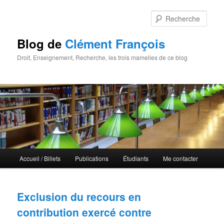
Rech
Blog de
Clément François
Droit, Enseignement, Recherche, les trois mamelles de ce blog
Menu principal
Accueil / Billets
Publications
Étudiants
Me contacter
Aller au contenu principal
Aller au contenu secondaire
Exclusion du recours en
contribution exercé contre