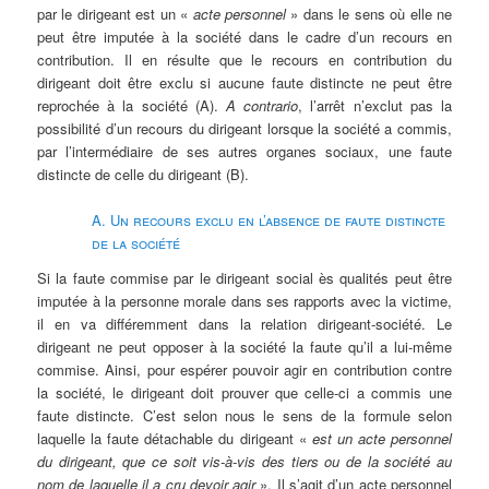
par le dirigeant est un «
acte personnel
» dans le sens où elle ne
peut être imputée à la société dans le cadre d’un recours en
contribution. Il en résulte que le recours en contribution du
dirigeant doit être exclu si aucune faute distincte ne peut être
reprochée à la société (A).
A contrario
, l’arrêt n’exclut pas la
possibilité d’un recours du dirigeant lorsque la société a commis,
par l’intermédiaire de ses autres organes sociaux, une faute
distincte de celle du dirigeant (B).
A. Un recours exclu en l’absence de faute distincte
de la société
Si la faute commise par le dirigeant social ès qualités peut être
imputée à la personne morale dans ses rapports avec la victime,
il en va différemment dans la relation dirigeant-société. Le
dirigeant ne peut opposer à la société la faute qu’il a lui-même
commise. Ainsi, pour espérer pouvoir agir en contribution contre
la société, le dirigeant doit prouver que celle-ci a commis une
faute distincte. C’est selon nous le sens de la formule selon
laquelle la faute détachable du dirigeant «
est un acte personnel
du dirigeant, que ce soit vis-à-vis des tiers ou de la société au
nom de laquelle il a cru devoir agir
». Il s’agit d’un acte personnel