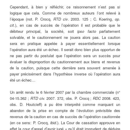
Cependant, à bien y réfléchir, ce raisonnement n’est pas si
logique que cela. Comme de nombreux auteurs l’ont relevé à
l’époque (not. P. Crocq,
RTD civ
. 2003. 125 ; C. Koering,
op.
cit
.), en cas de succès de l’opération il est probable que le
débiteur principal, la société, soit
ipso facto
parfaitement
solvable, et le cautionnement ne jouera alors pas. La caution
sera en pratique appelée à payer essentiellement lorsque
l’opération aura été un échec. Il serait donc bien plus opportun de
ne pas partir du postulat que l’opération sera un succès pour
évaluer la disproportion du cautionnement aux biens et revenus
de la caution, puisque cette dernière sera souvent amenée à
payer précisément dans l’hypothèse inverse où l’opération aura
été un échec…
Un arrêt rendu le 6 février 2007 par la chambre commerciale (n°
04-15.362 ;
RTD civ.
2007. 372, obs. P. Crocq ;
RDC
2008. 423,
obs. D. Houtcieff) a pu être interprété comme marquant un
abandon de la prise en compte de l’évolution prévisible des
revenus de la caution en cas de succès de l’opération cautionnée
(en ce sens: P. Crocq,
ibid
.). La Cour de cassation approuve en
effet la cour d’appel d’avoir jugé « qu’il était imprudent de déduire