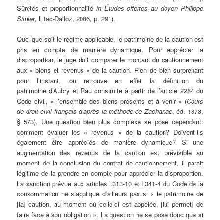
Sûretés et proportionnalité
in Études offertes au doyen Philippe
Simler
, Litec-Dalloz, 2006, p. 291).
Quel que soit le régime applicable, le patrimoine de la caution est
pris en compte de manière dynamique. Pour apprécier la
disproportion, le juge doit comparer le montant du cautionnement
aux « biens et revenus » de la caution. Rien de bien surprenant
pour l’instant, on retrouve en effet la définition du
patrimoine d’Aubry et Rau construite à partir de l’article 2284 du
Code civil, « l’ensemble des biens présents et à venir » (
Cours
de droit civil français d’après la méthode de Zachariae
, éd. 1873,
§ 573). Une question bien plus complexe se pose cependant:
comment évaluer les « revenus » de la caution? Doivent-ils
également être appréciés de manière dynamique? Si une
augmentation des revenus de la caution est prévisible au
moment de la conclusion du contrat de cautionnement, il parait
légitime de la prendre en compte pour apprécier la disproportion.
La sanction prévue aux articles L313-10 et L341-4 du Code de la
consommation ne s’applique d’ailleurs pas si « le patrimoine de
[la] caution, au moment où celle-ci est appelée, [lui permet] de
faire face à son obligation ». La question ne se pose donc que si