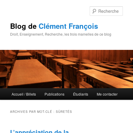
Rech
Blog de
Clément François
Droit, Enseignement, Recherche, les trois mamelles de ce blog
Menu principal
Accueil / Billets
Publications
Étudiants
Me contacter
Aller au contenu principal
Aller au contenu secondaire
ARCHIVES PAR MOT-CLÉ :
SÛRETÉS
L’appréciation de la