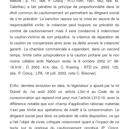
Mestre ; p. 157, obs. P. Crocq ; RTD com. 1997. 662, obs. M.
Cabrillac) a fait pénétrer le principe de proportionnalité dans le
droit commun du cautionnement en permettant au dirigeant social
de s’en prévaloir. La sanction repose sur la mise en oeuvre de la
responsabilité civile: le créancier peut toujours se prévaloir du
contrat de cautionnement mais il sera condamné à indemniser
la caution-victime de son préjudice, la créance de réparation de
la caution se compensera alors avec sa dette envers le créancier
garanti. La chambre commerciale a cependant, dans un second
temps, limité cette jurisprudence à la caution profane par le non
moins célèbre arrêt
Nahoum
rendu le 8 octobre 2002 (n° 99-
18.619 ;
D
. 2003. 414, obs. C. Koering ;
RTD civ
. 2003. 125,
obs. P. Crocq ; LPA. 18 juill. 2003, note C. Brenner).
Enfin, dernière évolution en date, le législateur a ajouté par la loi
Dutreil du 1er août 2003 un article L341-4 au Code de la
consommation qui reprend mot pour mot l’article L313-10, avec la
différence notable que son champ d’application rationae materiae
n’est pas limité aux opérations de crédit à la consommation. Le
dirigeant social peut donc se prévaloir de cette disposition, ce qui
a fait l’objet de vives critiques notamment quant à l’impact de ce
texte sur la pratique du cautionnement omnibus (P. Crocq,