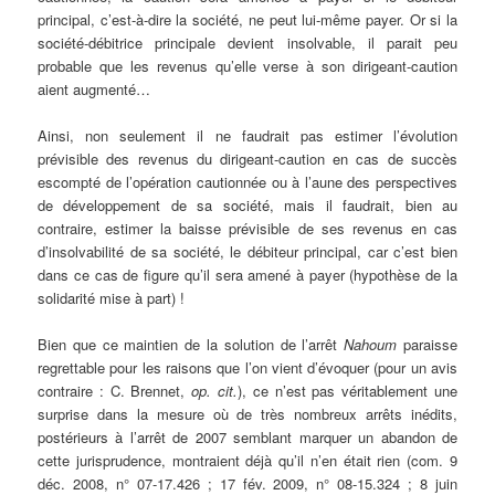
principal, c’est-à-dire la société, ne peut lui-même payer. Or si la
société-débitrice principale devient insolvable, il parait peu
probable que les revenus qu’elle verse à son dirigeant-caution
aient augmenté…
Ainsi, non seulement il ne faudrait pas estimer l’évolution
prévisible des revenus du dirigeant-caution en cas de succès
escompté de l’opération cautionnée ou à l’aune des perspectives
de développement de sa société, mais il faudrait, bien au
contraire, estimer la baisse prévisible de ses revenus en cas
d’insolvabilité de sa société, le débiteur principal, car c’est bien
dans ce cas de figure qu’il sera amené à payer (hypothèse de la
solidarité mise à part) !
Bien que ce maintien de la solution de l’arrêt
Nahoum
paraisse
regrettable pour les raisons que l’on vient d’évoquer (pour un avis
contraire : C. Brennet,
op. cit.
), ce n’est pas véritablement une
surprise dans la mesure où de très nombreux arrêts inédits,
postérieurs à l’arrêt de 2007 semblant marquer un abandon de
cette jurisprudence, montraient déjà qu’il n’en était rien (com. 9
déc. 2008, n° 07-17.426 ; 17 fév. 2009, n° 08-15.324 ; 8 juin