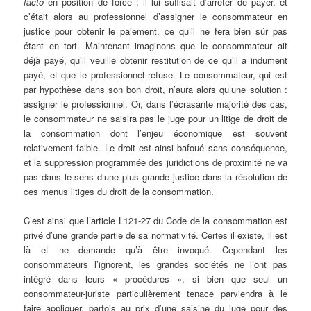
facto
en position de force : il lui suffisait d’arrêter de payer, et
c’était alors au professionnel d’assigner le consommateur en
justice pour obtenir le paiement, ce qu’il ne fera bien sûr pas
étant en tort. Maintenant imaginons que le consommateur ait
déjà payé, qu’il veuille obtenir restitution de ce qu’il a indument
payé, et que le professionnel refuse. Le consommateur, qui est
par hypothèse dans son bon droit, n’aura alors qu’une solution :
assigner le professionnel. Or, dans l’écrasante majorité des cas,
le consommateur ne saisira pas le juge pour un litige de droit de
la consommation dont l’enjeu économique est souvent
relativement faible. Le droit est ainsi bafoué sans conséquence,
et la suppression programmée des juridictions de proximité ne va
pas dans le sens d’une plus grande justice dans la résolution de
ces menus litiges du droit de la consommation.
C’est ainsi que l’article L121-27 du Code de la consommation est
privé d’une grande partie de sa normativité. Certes il existe, il est
là et ne demande qu’à être invoqué. Cependant les
consommateurs l’ignorent, les grandes sociétés ne l’ont pas
intégré dans leurs « procédures », si bien que seul un
consommateur-juriste particulièrement tenace parviendra à le
faire appliquer, parfois au prix d’une saisine du juge pour des