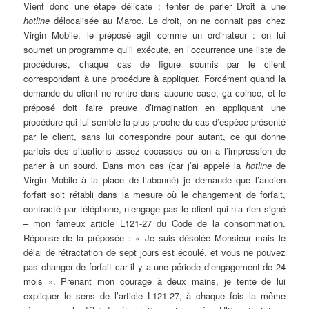
Vient donc une étape délicate : tenter de parler Droit à une
hotline
délocalisée au Maroc. Le droit, on ne connait pas chez
Virgin Mobile, le préposé agit comme un ordinateur : on lui
soumet un programme qu’il exécute, en l’occurrence une liste de
procédures, chaque cas de figure soumis par le client
correspondant à une procédure à appliquer. Forcément quand la
demande du client ne rentre dans aucune case, ça coince, et le
préposé doit faire preuve d’imagination en appliquant une
procédure qui lui semble la plus proche du cas d’espèce présenté
par le client, sans lui correspondre pour autant, ce qui donne
parfois des situations assez cocasses où on a l’impression de
parler à un sourd. Dans mon cas (car j’ai appelé la
hotline
de
Virgin Mobile à la place de l’abonné) je demande que l’ancien
forfait soit rétabli dans la mesure où le changement de forfait,
contracté par téléphone, n’engage pas le client qui n’a rien signé
– mon fameux article L121-27 du Code de la consommation.
Réponse de la préposée : « Je suis désolée Monsieur mais le
délai de rétractation de sept jours est écoulé, et vous ne pouvez
pas changer de forfait car il y a une période d’engagement de 24
mois ». Prenant mon courage à deux mains, je tente de lui
expliquer le sens de l’article L121-27, à chaque fois la même