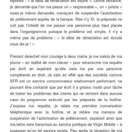
réponse : « le délai de rétractation est expiré ». Ultime tentative,
je demande que l’on me passe un « responsable », un « juriste »
osais-je même demander, menaçant de suspendre l’autorisation
de prélèvement auprès de la banque. Rien n’y fit, la préposée ne
voit pas l’intérêt de me passer une personne plus haut placée
dans l’organigramme puisque le problème est simple, il n’y a
même pas de problème : « le délai de rétractation est écoulé
vous dis-je ! »
Prenant derechef mon courage à deux mains je me saisis de ma
plume – en réalité de mon clavier – pour retranscrire ma requête
par écrit en espérant qu’elle sera lue par une personne
compétente en droit. Je sais en effet que des sociétés comme
SFR ont un service consommateur relativement performant, ne
pouvant être contacté que par écrit il a grosso modo pour tâche
de traiter les problèmes des clients qui ne rentrent dans aucune
case du programme exécuté par les préposés de la
hotline
.
J’expose ma requête, je relate ma première conversation
téléphonique avec la
hotline
, et je réitère ma menace de
suspension de l’autorisation de prélèvement, espérant ainsi que
ma lettre sera transmise au service juridique de Virgin Mobile – à
supposer qu’un tel service existe. Peu après la réception de ma