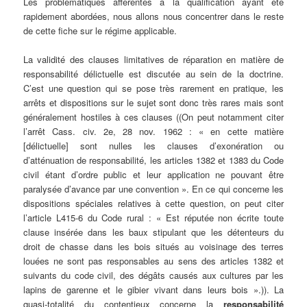
Les problématiques afférentes à la qualification ayant été
rapidement abordées, nous allons nous concentrer dans le reste
de cette fiche sur le régime applicable.
La validité des clauses limitatives de réparation en matière de
responsabilité délictuelle est discutée au sein de la doctrine.
C’est une question qui se pose très rarement en pratique, les
arrêts et dispositions sur le sujet sont donc très rares mais sont
généralement hostiles à ces clauses ((On peut notamment citer
l’arrêt Cass. civ. 2e, 28 nov. 1962 : « en cette matière
[délictuelle] sont nulles les clauses d’exonération ou
d’atténuation de responsabilité, les articles 1382 et 1383 du Code
civil étant d’ordre public et leur application ne pouvant être
paralysée d’avance par une convention ». En ce qui concerne les
dispositions spéciales relatives à cette question, on peut citer
l’article L415-6 du Code rural : « Est réputée non écrite toute
clause insérée dans les baux stipulant que les détenteurs du
droit de chasse dans les bois situés au voisinage des terres
louées ne sont pas responsables au sens des articles 1382 et
suivants du code civil, des dégâts causés aux cultures par les
lapins de garenne et le gibier vivant dans leurs bois ».)). La
quasi-totalité du contentieux concerne la
responsabilité