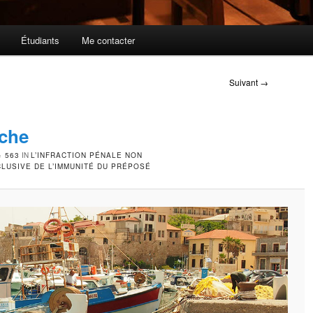
Étudiants
Me contacter
Navigation
Suivant →
des
images
eche
× 563
IN
L’INFRACTION PÉNALE NON
CLUSIVE DE L’IMMUNITÉ DU PRÉPOSÉ