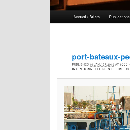
Menu principal
Accueil / Billets
Publications
Aller au contenu principal
Aller au contenu secondaire
port-bateaux-p
PUBLISHED
19 JANVIER 2015
AT
1000 
INTENTIONNELLE N’EST PLUS EX