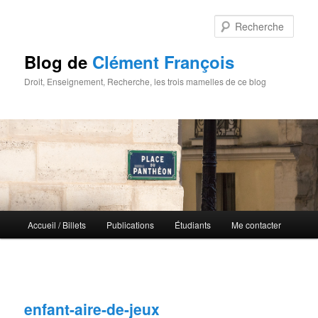
Rech
Blog de
Clément François
Droit, Enseignement, Recherche, les trois mamelles de ce blog
Menu principal
Accueil / Billets
Publications
Étudiants
Me contacter
Aller au contenu principal
Aller au contenu secondaire
Naviga
ima
enfant-aire-de-jeux